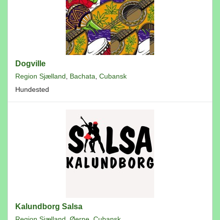
Dogville
Region Sjælland
,
Bachata
,
Cubansk
Hundested
Kalundborg Salsa
Region Sjælland
,
Øerne
,
Cubansk