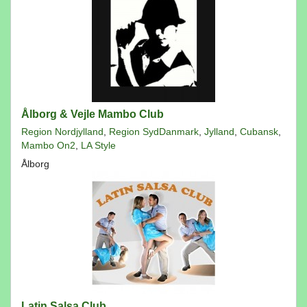
Ålborg & Vejle Mambo Club
Region Nordjylland
,
Region SydDanmark
,
Jylland
,
Cubansk
,
Mambo On2
,
LA Style
Ålborg
Latin Salsa Club