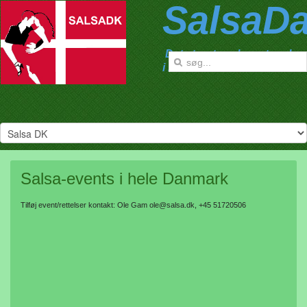
SalsaD
Det største salsanetværk
i Danmark
Salsa-events i hele Danmark
Tilføj event/rettelser kontakt: Ole Gam ole@salsa.dk, +45 51720506