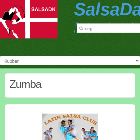
SalsaD
Det største salsanetværk
i Danmark
Zumba