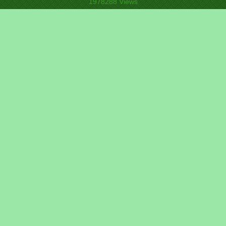
1978288
Views