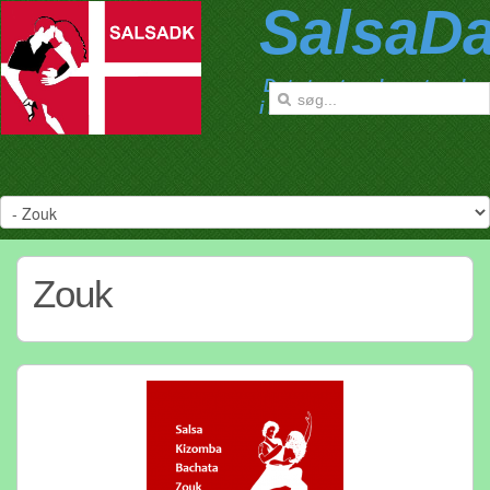
SalsaD
Det største salsanetværk
i Danmark
Zouk