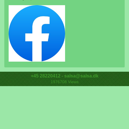
+45 28220412 - salsa@salsa.dk
1976708
Views