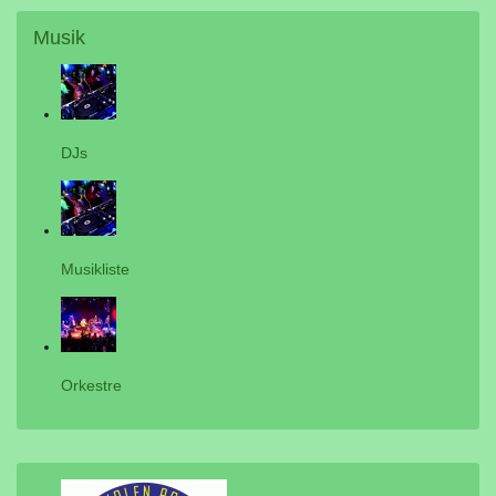
Musik
DJs
Musikliste
Orkestre