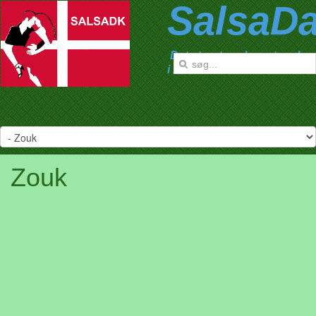
SalsaD
Det største salsanetværk
i Danmark
Zouk