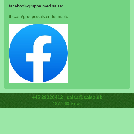
facebook-gruppe med salsa:
fb.com/groups/salsaindenmark/
+45 28220412 - salsa@salsa.dk
1977669
Views