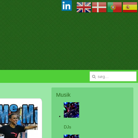
Musik
DJs