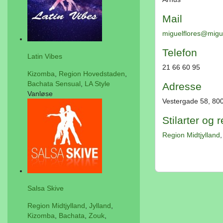
Mail
miguelflores@migue
Telefon
Latin Vibes
21 66 60 95
Kizomba
,
Region Hovedstaden
,
Bachata Sensual
,
LA Style
Adresse
Vanløse
Vestergade 58, 80
Stilarter og 
Region Midtjylland
Salsa Skive
Region Midtjylland
,
Jylland
,
Kizomba
,
Bachata
,
Zouk
,