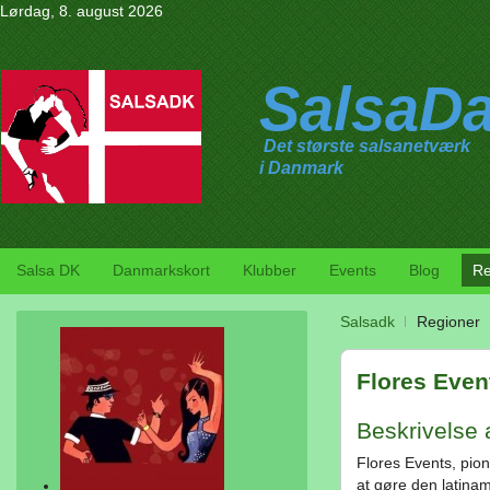
Lørdag, 8. august 2026
SalsaD
Det største salsanetværk
i Danmark
Salsa DK
Danmarkskort
Klubber
Events
Blog
Re
Salsadk
Regioner
Flores Even
Beskrivelse 
Flores Events, pion
at gøre den latiname