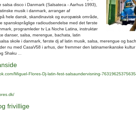
te salsa disco i Danmark (Salsateca - Aarhus 1993),
latinske musik i danmark, arrangør af
på hele dansk, skandinavisk og europæisk område,
ste spanskspråglige radioudsendelse med det første
nmark, programleder tv La Noche Latina, instruktør
ke danser, salsa, merengue, bachata, latin
salsa skole i danmark, første dj af latin musik, salsa, merengue og bac
ejder nu med CasaV58 i arhus, der fremmer den latinamerikanske kul
g Shaku ...
anside
ok.com/Miguel-Flores-Dj-latin-fest-salsaundervisning-76319625375635
ores.dk/
g frivillige