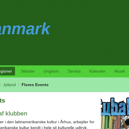
anmark
gioner
Stilarter
Ungdom
Samba
Kalender
Musik
Jylland
Flores Events
ts
af klubben
er i den latinamerikanske kultur i Århus, arbejder for
rikanske kultur kendt i hele sit kulturelle udtryk,