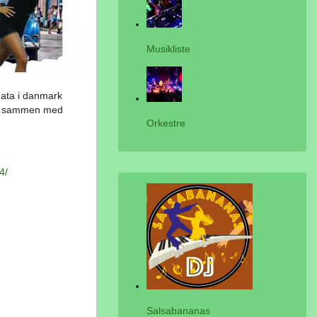
Musikliste
hata i danmark
tur sammen med
Orkestre
4/
Salsabananas