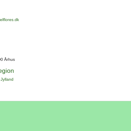
lflores.dk
00 Århus
region
,
Jylland