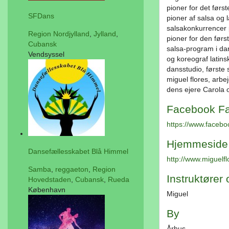
pioner for det førs
SFDans
pioner af salsa og 
salsakonkurrencer 
Region Nordjylland
,
Jylland
,
pioner for den før
Cubansk
salsa-program i da
Vendsyssel
og koreograf latins
dansstudio, første 
miguel flores, arb
dens ejere Carola o
Facebook F
https://www.facebo
Hjemmeside
Dansefællesskabet Blå Himmel
http://www.miguelfl
Samba
,
reggaeton
,
Region
Instruktører o
Hovedstaden
,
Cubansk
,
Rueda
København
Miguel
By
Århus