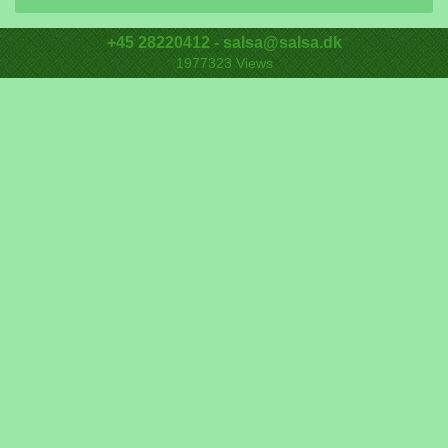
+45 28220412 - salsa@salsa.dk
1977323
Views