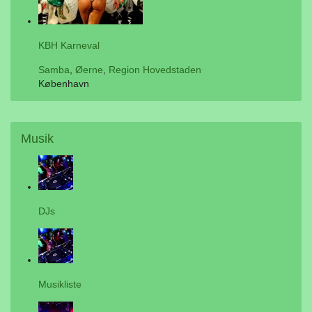
KBH Karneval
Samba
,
Øerne
,
Region Hovedstaden
København
Musik
DJs
Musikliste