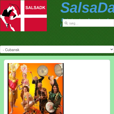
SalsaD
Det største salsanetværk
i Danmark